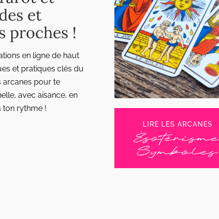
ides et
es proches !
ions en ligne de haut
ues et pratiques clés du
s arcanes pour te
elle, avec aisance, en
à ton rythme !
LIRE LES ARCANES
Ésotérism
Symboles