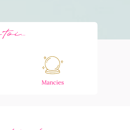
oi...
Mancies